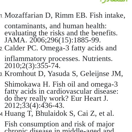
Mozaffarian D, Rimm EB. Fish intake,
contaminants, and human health:
evaluating the risks and the benefits.
JAMA. 2006;296(15):1885-99.
Calder PC. Omega-3 fatty acids and
inflammatory processes. Nutrients.
2010;2(3):355-74.
Kromhout D, Yasuda S, Geleijnse JM,
Shimokawa H. Fish oil and omega-3
fatty acids in cardiovascular disease:
do they really work? Eur Heart J.
2012;33(4):436-43.
Huang T, Bhulaidok S, Cai Z, et al.
Fish consumption and risk of major
chronic disease in middle-aged and