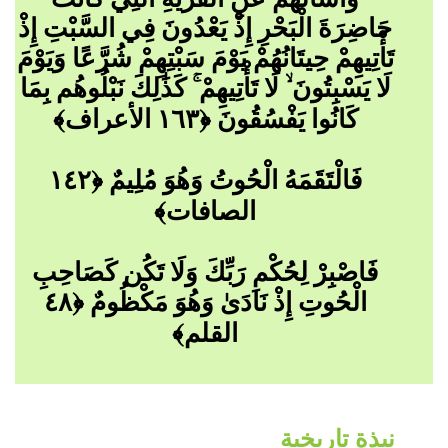
حَاضِرَةَ الْبَحْرِ إِذْ يَعْدُونَ فِي السَّبْتِ إِذْ
تَأْتِيهِمْ حِيتَانُهُمْ يَوْمَ سَبْتِهِمْ شُرَّعًا وَيَوْمَ
لَا يَسْبِتُونَ ۙ لَا تَأْتِيهِمْ ۚ كَذَٰلِكَ نَبْلُوهُم بِمَا
كَانُوا يَفْسُقُونَ ﴿١٦٣ الأعراف﴾
فَالْتَقَمَهُ الْحُوتُ وَهُوَ مُلِيمٌ ﴿١٤٢
الصافات﴾
فَاصْبِرْ لِحُكْمِ رَبِّكَ وَلَا تَكُن كَصَاحِبِ
الْحُوتِ إِذْ نَادَىٰ وَهُوَ مَكْظُومٌ ﴿٤٨
القلم﴾
نبذة تاريخية