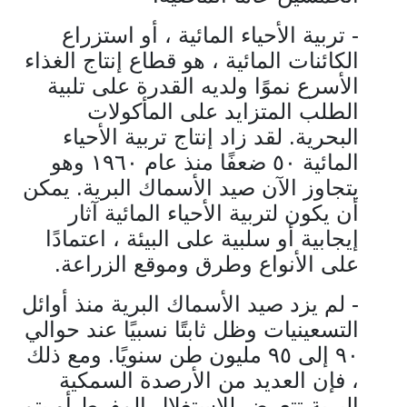
- تربية الأحياء المائية ، أو استزراع
الكائنات المائية ، هو قطاع إنتاج الغذاء
الأسرع نموًا ولديه القدرة على تلبية
الطلب المتزايد على المأكولات
البحرية. لقد زاد إنتاج تربية الأحياء
المائية ٥٠
ضعفًا منذ عام ١٩٦٠ وهو
يتجاوز الآن صيد الأسماك البرية. يمكن
أن يكون لتربية الأحياء المائية آثار
إيجابية أو سلبية على البيئة ، اعتمادًا
على الأنواع وطرق وموقع الزراعة.
- لم يزد صيد الأسماك البرية منذ أوائل
التسعينيات وظل ثابتًا نسبيًا عند حوالي
٩٠ إلى ٩٥ مليون طن سنويًا
. ومع ذلك
، فإن العديد من الأرصدة السمكية
البرية تتعرض للاستغلال المفرط أو يتم