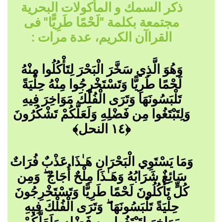
ذكر السمك و المأكولات البحرية
مجتمعة بكلمة "لَحْمًا طَرِيًّا" فى
القراآن الكريم، عدة مرات :
وَهُوَ الَّذِي سَخَّرَ الْبَحْرَ لِتَأْكُلُوا مِنْهُ
لَحْمًا طَرِيًّا وَتَسْتَخْرِجُوا مِنْهُ حِلْيَةً
تَلْبَسُونَهَا وَتَرَى الْفُلْكَ مَوَاخِرَ فِيهِ
وَلِتَبْتَغُوا مِن فَضْلِهِ وَلَعَلَّكُمْ تَشْكُرُونَ
﴿١٤ النحل﴾
وَمَا يَسْتَوِي الْبَحْرَانِ هَـٰذَا عَذْبٌ فُرَاتٌ
سَائِغٌ شَرَابُهُ وَهَـٰذَا مِلْحٌ أُجَاجٌ ۖ وَمِن
كُلٍّ تَأْكُلُونَ لَحْمًا طَرِيًّا وَتَسْتَخْرِجُونَ
حِلْيَةً تَلْبَسُونَهَا ۖ وَتَرَى الْفُلْكَ فِيهِ