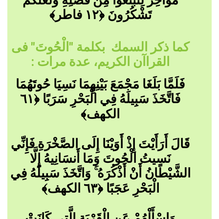
مَوَاخِرَ لِتَبْتَغُوا مِن فَضْلِهِ وَلَعَلَّكُمْ
تَشْكُرُونَ ﴿١٢ فاطر﴾
كما ذكر السمك بكلمة "الْحُوتَ" فى
القراآن الكريم، عدة مرات :
فَلَمَّا بَلَغَا مَجْمَعَ بَيْنِهِمَا نَسِيَا حُوتَهُمَا
فَاتَّخَذَ سَبِيلَهُ فِي الْبَحْرِ سَرَبًا ﴿٦١
الكهف﴾
قَالَ أَرَأَيْتَ إِذْ أَوَيْنَا إِلَى الصَّخْرَةِ فَإِنِّي
نَسِيتُ الْحُوتَ وَمَا أَنسَانِيهُ إِلَّا
الشَّيْطَانُ أَنْ أَذْكُرَهُ ۚ وَاتَّخَذَ سَبِيلَهُ فِي
الْبَحْرِ عَجَبًا ﴿٦٣ الكهف﴾
وَاسْأَلْهُمْ عَنِ الْقَرْيَةِ الَّتِي كَانَتْ