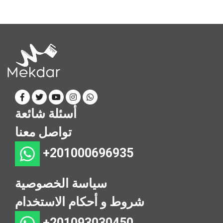
أسئلة شائعة
تواصل معنا
+201000696935
سياسة الخصوصية
شروط و أحكام الاستخدام
+201093030450