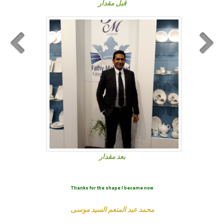
قبل مقدار
بعد مقدار
Thanks for the shape I became now
thnx dr w
فاوى
محمد عبد المنعم السيد موسى