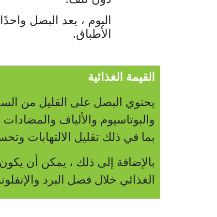
اليوم ، يعد البصل واحدً
الأطباق.
القيمة الغذائية
يحتوي البصل على القليل من السعر
والبوتاسيوم والألياف والمضادات 
بما في ذلك تقليل الالتهابات وت
بالإضافة إلى ذلك ، يمكن أن يكون
الغذائي خلال فصل البرد والإنفلونز