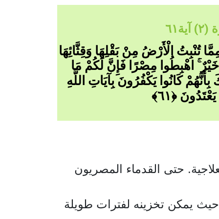
ة٦١
َا تُنْبِتُ الْأَرْضُ مِنْ بَقْلِهَا وَقِثَّائِهَا
خَيْرٌ ۚ اهْبِطُوا مِصْرًا فَإِنَّ لَكُمْ مَا
بِأَنَّهُمْ كَانُوا يَكْفُرُونَ بِآيَاتِ اللَّهِ
َعْتَدُونَ ﴿٦١﴾
لاجية. حتى القدماء المصريون
 ، حيث يمكن تخزينه لفترات طويلة