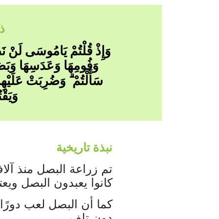
ذك
وَإِذْ قُلْتُمْ يَامُوسَى لَنْ نَصْ
وَفُومِهَا وَعَدَسِهَا وَبَصَلِ
سَأَلْتُمْ ۗ وَضُرِبَتْ عَلَيْهِم
وَيَقْت
نبذة تاريخية
تم زراعة البصل منذ آلا
كانوا يعبدون البصل ويعت
كما أن البصل لعب دورًا 
دون تلف.