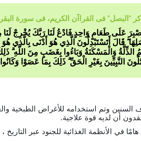
ر "البصل" فى القراآن الكريم، فى سورة البقرة (٢) آي
بِرَ عَلَى طَعَامٍ وَاحِدٍ فَادْعُ لَنَا رَبَّكَ يُخْرِجْ لَنَا مِمّ
هَا ۖ قَالَ أَتَسْتَبْدِلُونَ الَّذِي هُوَ أَدْنَى بِالَّذِي هُوَ 
ُ الذِّلَّةُ وَالْمَسْكَنَةُ وَبَاءُوا بِغَضَبٍ مِنَ اللَّهِ ۗ ذَلِكَ 
ُلُونَ النَّبِيِّينَ بِغَيْرِ الْحَقِّ ۗ ذَلِكَ بِمَا عَصَوْا وَكَانُوا ي
ف السنين وتم استخدامه للأغراض الطبخية والع
قدون أن لديه قوة علاجية.
هامًا في الأنظمة الغذائية للجنود عبر التاريخ