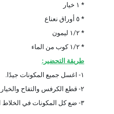
* ١ خيار
* ٥ أوراق نعناع
* ١/٢ ليمون
* ١/٢ كوب من الماء
طريقة التحضير:
١- اغسل جميع المكونات جيدًا.
٢- قطع الكرفس والتفاح والخيار إلى قطع صغيرة.
٣- ضع كل المكونات في الخلاط الكهربائي.