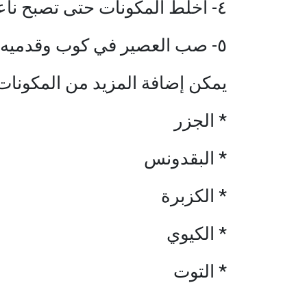
٤- اخلط المكونات حتى تصبح ناعمة.
٥- صب العصير في كوب وقدميه باردًا.
يمكن إضافة المزيد من المكونات 
* الجزر
* البقدونس
* الكزبرة
* الكيوي
* التوت